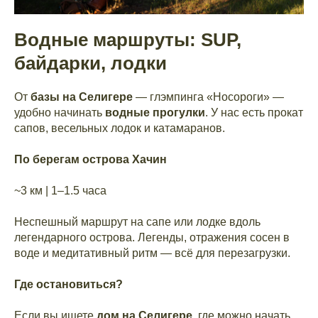
Водные маршруты: SUP,
байдарки, лодки
От
базы на Селигере
— глэмпинга «Носороги» —
удобно начинать
водные прогулки
. У нас есть прокат
сапов, весельных лодок и катамаранов.
По берегам острова Хачин
~3 км | 1–1.5 часа
Неспешный маршрут на сапе или лодке вдоль
легендарного острова. Легенды, отражения сосен в
воде и медитативный ритм — всё для перезагрузки.
Где остановиться?
Если вы ищете
дом на Селигере
, где можно начать